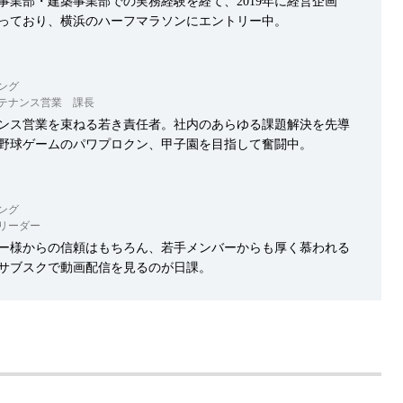
ス事業部・建築事業部での実務経験を経て、2019年に経営企画
っており、横浜のハーフマラソンにエントリー中。
ング
テナンス営業 課長
テナンス営業を束ねる若き責任者。社内のあらゆる課題解決を先導
野球ゲームのパワプロクン、甲子園を目指して奮闘中。
ング
リーダー
ルダー様からの信頼はもちろん、若手メンバーからも厚く慕われる
サブスクで動画配信を見るのが日課。