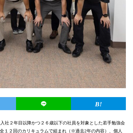
り、入社２年目以降かつ２６歳以下の社員を対象とした若手勉強会
全１２回のカリキュラムで組まれ（※過去2年の内容）、個人