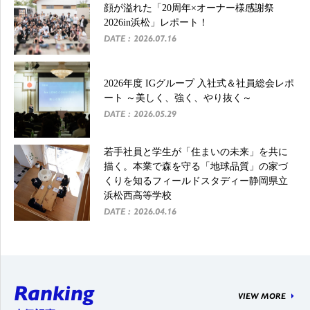
顔が溢れた「20周年×オーナー様感謝祭
2026in浜松」レポート！
DATE : 2026.07.16
2026年度 IGグループ 入社式＆社員総会レポ
ート ～美しく、強く、やり抜く～
DATE : 2026.05.29
若手社員と学生が「住まいの未来」を共に
描く。本業で森を守る「地球品質」の家づ
くりを知るフィールドスタディー静岡県立
浜松西高等学校
DATE : 2026.04.16
Ranking
VIEW MORE