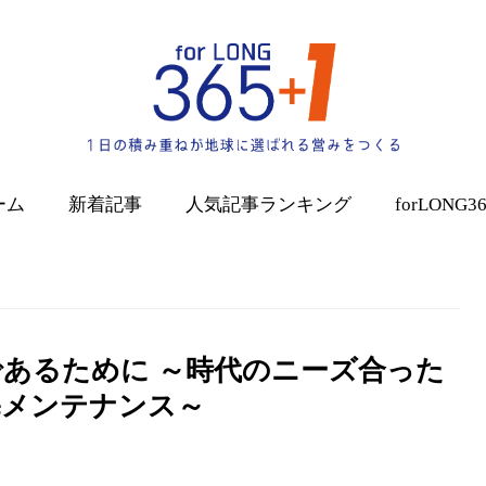
ーム
新着記事
人気記事
ランキング
forLONG3
であるために ～時代のニーズ合った
宅メンテナンス～