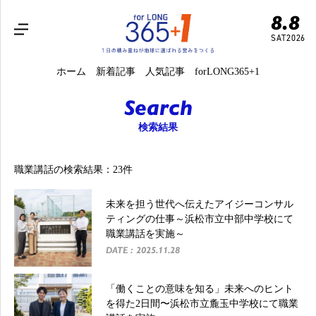
8.8
SAT
2026
ホーム
新着記事
人気記事
forLONG365+1
Search
検索結果
職業講話の検索結果：23件
未来を担う世代へ伝えたアイジーコンサル
ティングの仕事～浜松市立中部中学校にて
職業講話を実施～
DATE : 2025.11.28
「働くことの意味を知る」未来へのヒント
を得た2日間〜浜松市立麁玉中学校にて職業