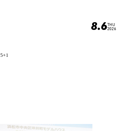
8.6
THU
2026
65+1