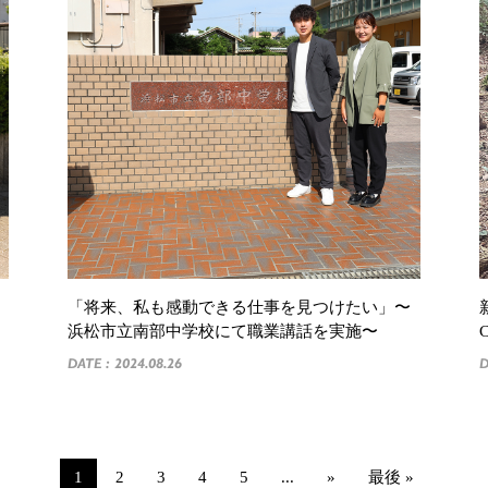
「将来、私も感動できる仕事を見つけたい」〜
浜松市立南部中学校にて職業講話を実施〜
DATE : 2024.08.26
D
1
2
3
4
5
...
»
最後 »