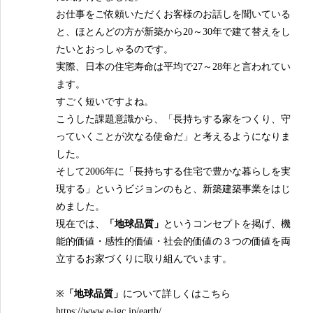
お仕事をご依頼いただくお客様のお話しを聞いている
と、ほとんどの方が新築から20～30年で建て替えをし
たいとおっしゃるのです。
実際、日本の住宅寿命は平均で27～28年と言われてい
ます。
すごく短いですよね。
こうした課題意識から、「長持ちする家をつくり、守
っていくことが次なる使命だ」と考えるようになりま
した。
そして2006年に「長持ちする住宅で豊かな暮らしを実
現する」というビジョンのもと、新築建築事業をはじ
めました。
現在では、
「地球品質」
というコンセプトを掲げ、機
能的価値・感性的価値・社会的価値の３つの価値を両
立するお家づくりに取り組んでいます。
※
「地球品質」
について詳しくはこちら
https://www.e-igc.jp/earth/