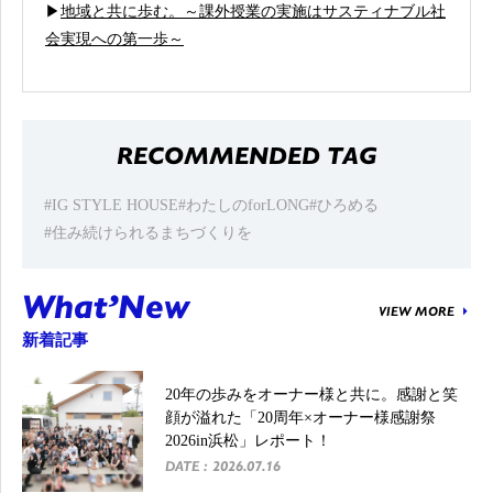
▶
地域と共に歩む。～課外授業の実施はサスティナブル社
会実現への第一歩～
RECOMMENDED TAG
#IG STYLE HOUSE
#わたしのforLONG
#ひろめる
#住み続けられるまちづくりを
What’New
VIEW MORE
新着記事
20年の歩みをオーナー様と共に。感謝と笑
顔が溢れた「20周年×オーナー様感謝祭
2026in浜松」レポート！
DATE : 2026.07.16