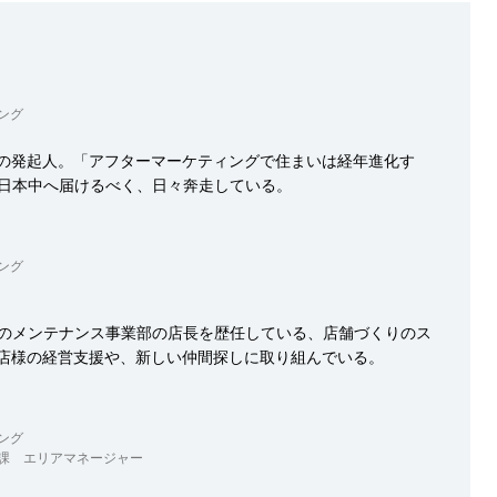
ング
essの発起人。「アフターマーケティングで住まいは経年進化す
日本中へ届けるべく、日々奔走している。
ング
のメンテナンス事業部の店長を歴任している、店舗づくりのス
s加盟店様の経営支援や、新しい仲間探しに取り組んでいる。
ング
課 エリアマネージャー