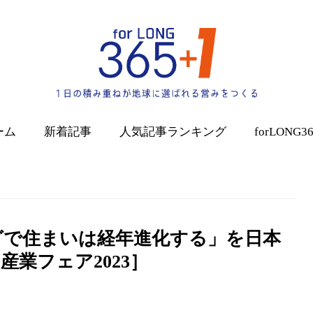
ーム
新着記事
人気記事
ランキング
forLONG3
グで住まいは経年進化する」を日本
業フェア2023］