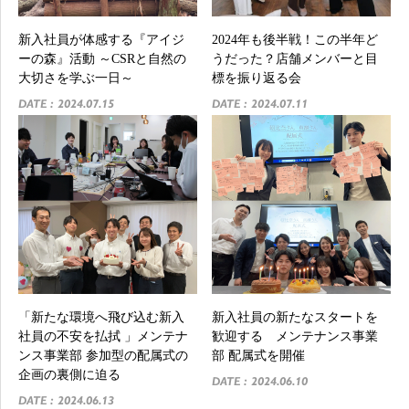
新入社員が体感する『アイジ
2024年も後半戦！この半年ど
ーの森』活動 ～CSRと自然の
うだった？店舗メンバーと目
大切さを学ぶ一日～
標を振り返る会
DATE : 2024.07.15
DATE : 2024.07.11
「新たな環境へ飛び込む新入
新入社員の新たなスタートを
社員の不安を払拭 」メンテナ
歓迎する メンテナンス事業
ンス事業部 参加型の配属式の
部 配属式を開催
企画の裏側に迫る
DATE : 2024.06.10
DATE : 2024.06.13