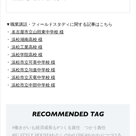
▼職業講話・フィールドスタディに関する記事はこちら
・
名古屋市立山田東中学校 様
・
浜松湖南高校 様
・
浜松工業高校 様
・
浜松学院高校 様
・
浜松市立可美中学校 様
・
浜松市立与進中学校 様
・
浜松市立天竜中学校 様
・
浜松市立中部中学校 様
RECOMMENDED TAG
#働きがいも経済成長も
#つくる責任 つかう責任
#IG STYLE HOUSE
#わたしのforLONG
#かかわりつづける