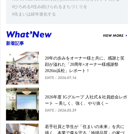
#ひろめる
#住み続けられるまちづくりを
#住まいは経年進化する
What’New
VIEW MORE
新着記事
20年の歩みをオーナー様と共に。感謝と笑
顔が溢れた「20周年×オーナー様感謝祭
2026in浜松」レポート！
DATE : 2026.07.16
2026年度 IGグループ 入社式＆社員総会レポ
ート ～美しく、強く、やり抜く～
DATE : 2026.05.29
若手社員と学生が「住まいの未来」を共に
描く。本業で森を守る「地球品質」の家づ